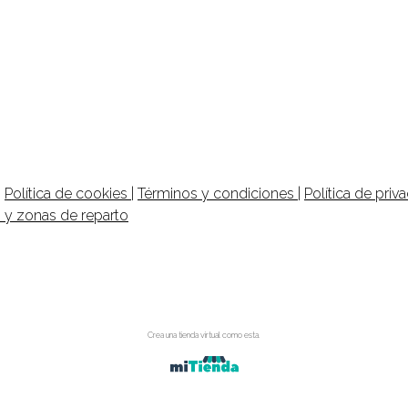
|
Política de cookies
|
Términos y condiciones
|
Política de priv
s y zonas de reparto
Crea una tienda virtual como esta.