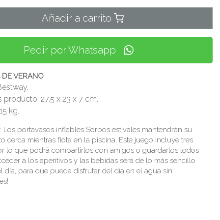
Añadir a carrito
Pedir por Whatsapp
 DE VERANO
Bestway.
 producto: 27.5 x 23 x 7 cm.
15 kg.
s: Los portavasos inflables Sorbos estivales mantendrán su
to cerca mientras flota en la piscina. Este juego incluye tres
or lo que podrá compartirlos con amigos o guardarlos todos
cceder a los aperitivos y las bebidas será de lo más sencillo
l día, para que pueda disfrutar del día en el agua sin
es!