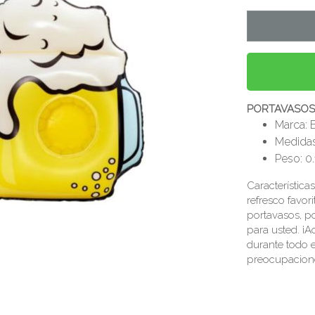
PORTAVASOS
Marca: 
Medidas
Peso: 0.
Característica
refresco favori
portavasos, p
para usted. ¡A
durante todo e
preocupacion