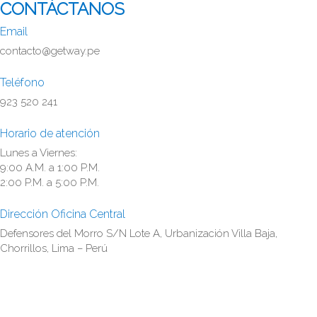
CONTÁCTANOS
Email
contacto@getway.pe
Teléfono
923 520 241
Horario de atención
Lunes a Viernes:
9:00 A.M. a 1:00 P.M.
2:00 P.M. a 5:00 P.M.
Dirección Oficina Central
Defensores del Morro S/N Lote A, Urbanización Villa Baja,
Chorrillos, Lima – Perú