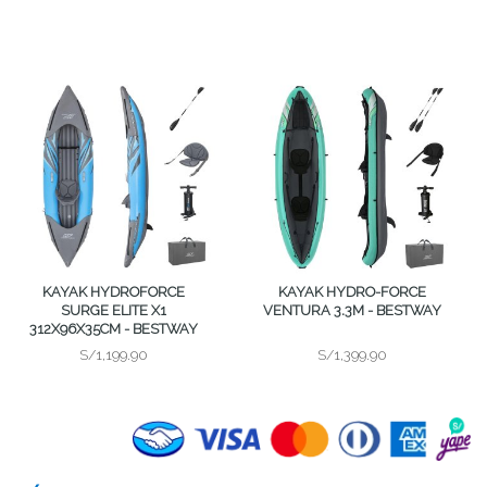
KAYAK HYDROFORCE
KAYAK HYDRO-FORCE
SURGE ELITE X1
VENTURA 3.3M - BESTWAY
312X96X35CM - BESTWAY
S/1,199.90
S/1,399.90