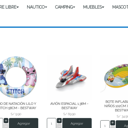
IRE LIBRE
NAUTICO
CAMPING
MUEBLES
MASCO
BOTE INFLAB
O DE NATACIÓN LILO Y
AVIÓN ESPACIAL 1.36M -
NIÑOS 102CM 
ITCH 56CM - BESTWAY
BESTWAY
BESTW
S/ 9.90
S/ 69.90
S/ 34.9
Agregar
Agregar
Ag