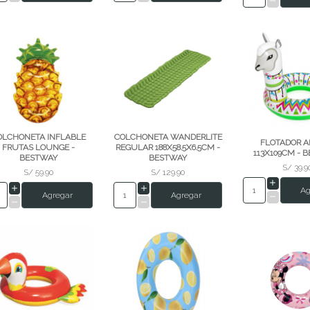
OLCHONETA INFLABLE
COLCHONETA WANDERLITE
FLOTADOR A
FRUTAS LOUNGE -
REGULAR 188X58.5X6.5CM -
113X109CM - 
BESTWAY
BESTWAY
S/ 39.9
S/ 59.90
S/ 129.90
Ag
Agregar
Agregar