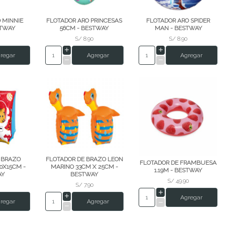
 MINNIE
FLOTADOR ARO PRINCESAS
FLOTADOR ARO SPIDER
STWAY
56CM - BESTWAY
MAN - BESTWAY
S/ 8.90
S/ 8.90
regar
Agregar
Agregar
 BRAZO
FLOTADOR DE BRAZO LEON
FLOTADOR DE FRAMBUESA
0X15CM -
MARINO 33CM X 25CM -
1.19M - BESTWAY
AY
BESTWAY
S/ 49.90
S/ 7.90
Agregar
regar
Agregar