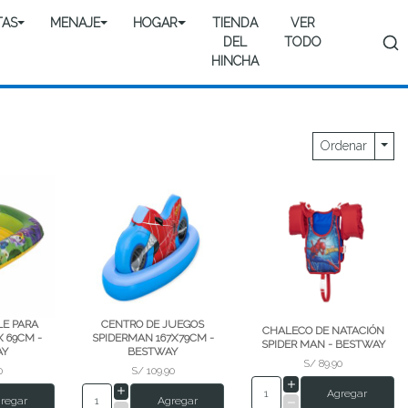
TAS
MENAJE
HOGAR
TIENDA
VER
DEL
TODO
HINCHA
Togg
Ordenar
LE PARA
CENTRO DE JUEGOS
CHALECO DE NATACIÓN
X 69CM -
SPIDERMAN 167X79CM -
SPIDER MAN - BESTWAY
AY
BESTWAY
S/ 89.90
0
S/ 109.90
Agregar
regar
Agregar