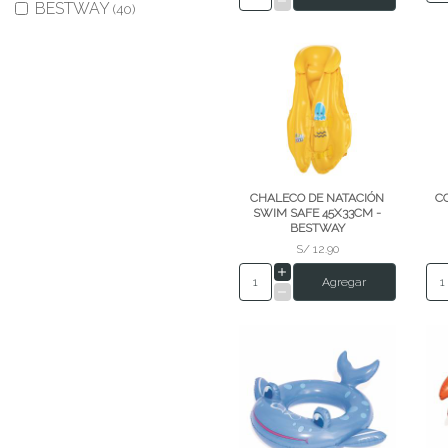
BESTWAY
(40)
CHALECO DE NATACIÓN
C
SWIM SAFE 45X33CM -
BESTWAY
S/ 12.90
Agregar