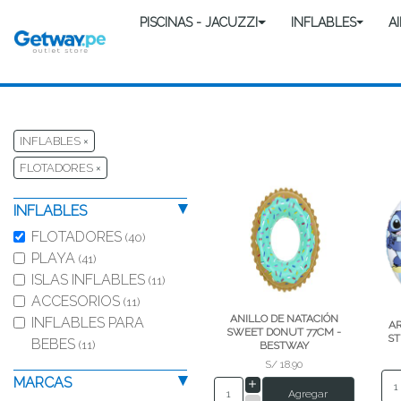
PISCINAS - JACUZZI
INFLABLES
A
INFLABLES
×
FLOTADORES
×
INFLABLES
FLOTADORES
(40)
PLAYA
(41)
ISLAS INFLABLES
(11)
ACCESORIOS
(11)
ANILLO DE NATACIÓN
INFLABLES PARA
AR
SWEET DONUT 77CM -
ST
BEBES
(11)
BESTWAY
S/ 18.90
MARCAS
Agregar