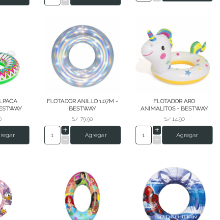
LPACA
FLOTADOR ANILLO 1.07M -
FLOTADOR ARO
BESTWAY
BESTWAY
ANIMALITOS - BESTWAY
0
S/ 79.90
S/ 14.90
regar
Agregar
Agregar