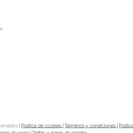
a,
eservados
|
Política de cookies
|
Términos y condiciones
|
Políti
rmas de pago
|
Tarifas y zonas de reparto