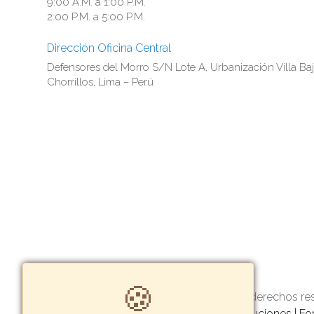
9:00 A.M. a 1:00 P.M.
2:00 P.M. a 5:00 P.M.
Dirección Oficina Central
Defensores del Morro S/N Lote A, Urbanización Villa Baj
Chorrillos, Lima – Perú
🍪
Copyright© 2022 Getway
- Todos los derechos r
privacidad
|
Política de garantía y devoluciones
|
Fo