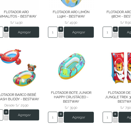
FLOTADOR ARO
FLOTADOR ARO LIMÓN
FLOTADOR ARO
NIMALITOS - BESTWAY
1.19M - BESTWAY
56CM - BE
S/ 14.90
S/ 49.90
S/ 8.90
Agregar
Agregar
Ag
FLOTADOR BOTE JUNIOR
FLOTADOR DE
LOTADOR BARCO BEBÉ
HAPPY CRUSTÁCEO -
JUNGLE TREK 3
ASH BUDDY - BESTWAY
BESTWAY
BESTW
Desde
S/ 29.90
S/ 39.90
S/ 7.90
Agregar
Agregar
Ag