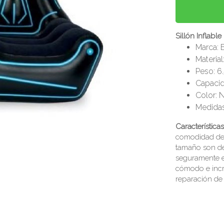
Sillón Inflabl
Marca: 
Material
Peso: 6.
Capacid
Color: 
Medidas
Característica
comodidad de e
tamaño son del
seguramente en
cómodo e incr
reparación de a