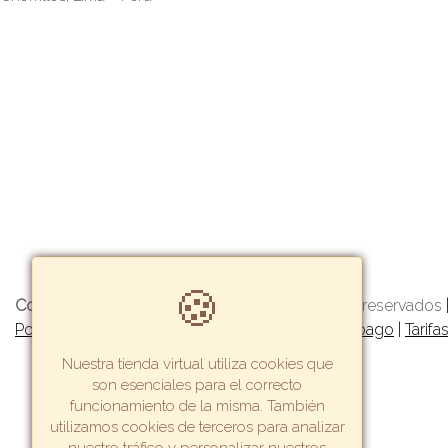
🍪
Copyright© 2022 Getway
- Todos los derechos reservados
Política de garantía y devoluciones
|
Formas de pago
|
Tarifa
Nuestra tienda virtual utiliza cookies que
son esenciales para el correcto
funcionamiento de la misma. También
utilizamos cookies de terceros para analizar