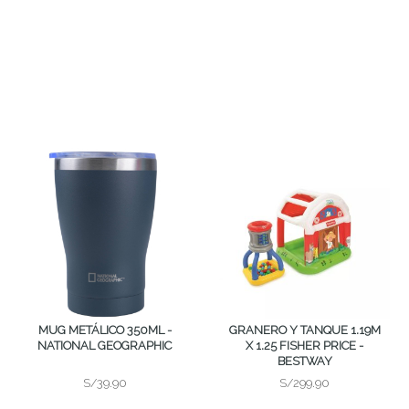
MUG METÁLICO 350ML -
GRANERO Y TANQUE 1.19M
NATIONAL GEOGRAPHIC
X 1.25 FISHER PRICE -
BESTWAY
S/39.90
S/299.90