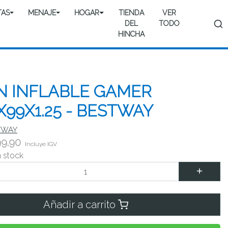
TAS
MENAJE
HOGAR
TIENDA
VER
DEL
TODO
HINCHA
N INFLABLE GAMER
X99X1.25 - BESTWAY
TWAY
99.90
Incluye IGV
n stock
Añadir a carrito