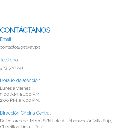
CONTÁCTANOS
Email
contacto@getway.pe
Teléfono
923 520 241
Horario de atención
Lunes a Viernes:
9:00 A.M. a 1:00 P.M.
2:00 P.M. a 5:00 P.M.
Dirección Oficina Central
Defensores del Morro S/N Lote A, Urbanización Villa Baja,
Chorrillos, Lima – Perú