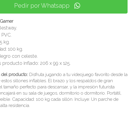
Pedir por Whatsapp
e Gamer
Bestway.
: PVC.
5 kg.
ad: 100 kg.
Negro con celeste.
 producto inflado: 206 x 99 x 125.
s del producto:
Disfruta jugando a tu videojuego favorito desde la
stos sillones inflables. El brazo y los respaldos de gran
 tamaño perfecto para descansar, y la impresión futurista
cajará en su sala de juegos, dormitorio o dormitorio. Portátil,
eíble. Capacidad: 100 kg cada sillón. Incluye: Un parche de
lta resistencia.