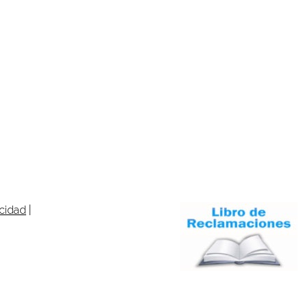
acidad
|