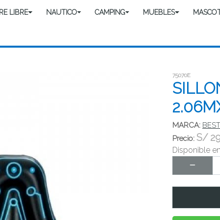
IRE LIBRE
NAUTICO
CAMPING
MUEBLES
MASCO
75070E
SILLO
2.06M
MARCA:
BES
S/
2
Precio:
Disponible e