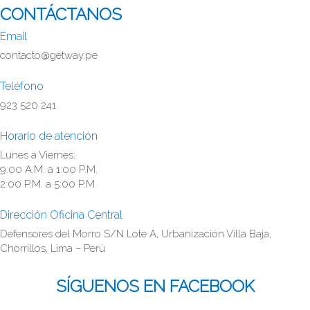
CONTÁCTANOS
Email
contacto@getway.pe
Teléfono
923 520 241
Horario de atención
Lunes a Viernes:
9:00 A.M. a 1:00 P.M.
2:00 P.M. a 5:00 P.M.
Dirección Oficina Central
Defensores del Morro S/N Lote A, Urbanización Villa Baja,
Chorrillos, Lima – Perú
SÍGUENOS EN FACEBOOK