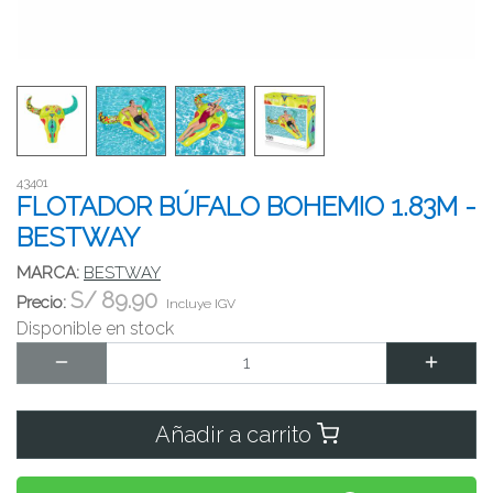
43401
FLOTADOR BÚFALO BOHEMIO 1.83M -
BESTWAY
MARCA:
BESTWAY
S/
89.90
Precio:
Incluye IGV
Disponible en stock
Añadir a carrito