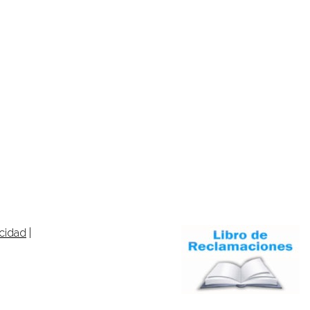
acidad
|