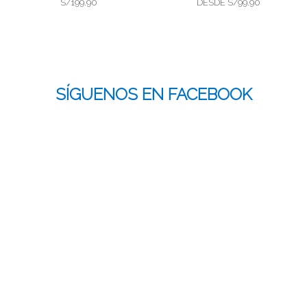
S/199.90
DESDE
S/99.90
SÍGUENOS EN FACEBOOK