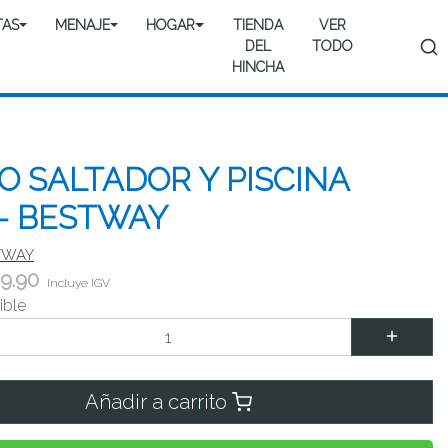
TAS
MENAJE
HOGAR
TIENDA
VER
DEL
TODO
HINCHA
 SALTADOR Y PISCINA
 - BESTWAY
TWAY
9.90
Incluye IGV
ible
Añadir a carrito