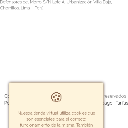
Defensores del Morro S/N Lote A, Urbanización Villa Baja,
Chorrillos, Lima – Perú
🍪
Copyright© 2022 Getway
- Todos los derechos reservados
Política de garantía y devoluciones
|
Formas de pago
|
Tarifa
Nuestra tienda virtual utiliza cookies que
son esenciales para el correcto
funcionamiento de la misma. También