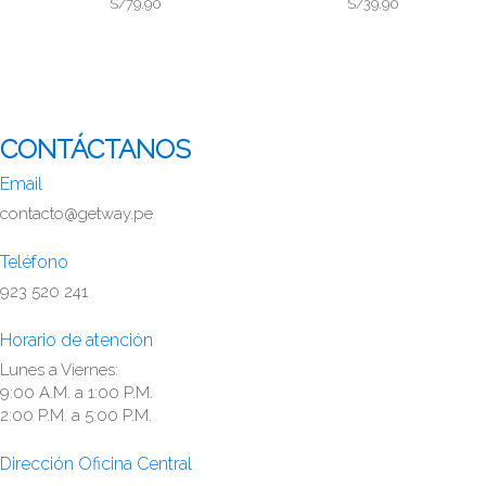
S/79.90
S/39.90
CONTÁCTANOS
Email
contacto@getway.pe
Teléfono
923 520 241
Horario de atención
Lunes a Viernes:
9:00 A.M. a 1:00 P.M.
2:00 P.M. a 5:00 P.M.
Dirección Oficina Central