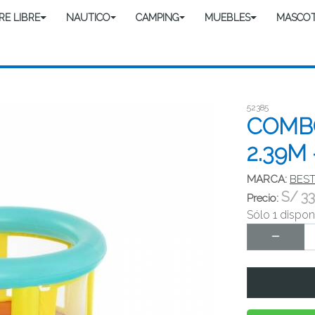
IRE LIBRE
NAUTICO
CAMPING
MUEBLES
MASCO
52385
COMBO
2.39M
MARCA:
BES
S/
33
Precio:
Sólo 1 dispon